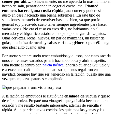
comer por ahí….
» Sinceramente, no me apetecía lo más mínimo el
hecho de salir, pensar donde ir, coger el coche, etc..
Planteé
entonces hacer alguna cosita rápida
para comer y poder estar a
gusto en casa haciendo una buena sobremesa. En este tipo de
situaciones me suelo desenvolver bastante bien, ya que por lo
general soy precavido suelo tener siempre ingredientes para hacer
varias cosas. No era el caso en esos días, no habíamos ido al
mercado y el frigorífico estaba como para poder guardar zapatos.
Unas cervezas, leche, huevos, un par de manzanas, un blíster de
gulas, una bolsa de rúcula y salsas varias…
¡¡Horror pensé!!
tengo
que idear algo cuanto antes.
Por suerte siempre suelo tener embutidos y quesos, por tanto sacaría
unos entremeses variados para ir haciendo boca y abrir el apetito.
Una fuente al centro con
paleta ibérica,
chorizo cular de Guijuelo y
esa excelente caña de lomo de tartesos que nos regalaron en
navidad. Siempre hay que ser generoso en la ración, puesto que una
vez que empiezas parar es complicado.
A la ración de embutidos le siguió una
ensalada de rúcula
y queso
de cabra ceniza. Preparé una vinagreta que ya había hecho en otra
ocasión y me resultó bastante interesante, además de sencilla y
rápida. A un par de huevos cocidos les quitamos las yemas y las