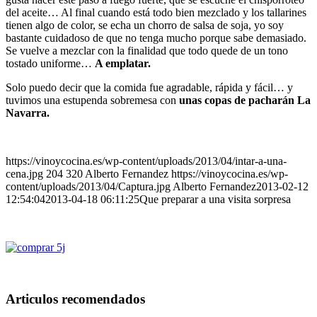
del aceite… Al final cuando está todo bien mezclado y los tallarines
tienen algo de color, se echa un chorro de salsa de soja, yo soy
bastante cuidadoso de que no tenga mucho porque sabe demasiado.
Se vuelve a mezclar con la finalidad que todo quede de un tono
tostado uniforme…
A emplatar.
Solo puedo decir que la comida fue agradable, rápida y fácil… y
tuvimos una estupenda sobremesa con
unas copas de pacharán La
Navarra.
https://vinoycocina.es/wp-content/uploads/2013/04/intar-a-una-
cena.jpg
204
320
Alberto Fernandez
https://vinoycocina.es/wp-
content/uploads/2013/04/Captura.jpg
Alberto Fernandez
2013-02-12
12:54:04
2013-04-18 06:11:25
Que preparar a una visita sorpresa
Articulos recomendados