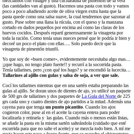
mezclamos con vinagre y una cucharadita de pimentón de la vera
(las cantidades van al gusto). Hacemos una pasta con todo y vamos
poco a poco añadiendo aceite de oliva virgen extra hasta que la
pasta quede como una salsa suave, la cual tendremos que sazonar al
gusto. Puse sobre una llana la rúcula, con el queso y la manzana
cortado en dados pequeños por encima así como las claras de los
huevos cocidos. Después repartí generosamente la vinagreta por
toda la ración. Como tenía unas nueces pensé que le podría ir bien y
decoré un poco el plato con ellas…. Solo puedo decir que la
vinagreta de pimentón triunfó.
Yo que soy de «buen comer», evidentemente necesitaba algo mas…
¡¡que hago, no tengo plato fuerte!! y recurrí a la socorrida pasta.
Tenía tallarines, pero ¿con qué los hago? y se encendió la lucecita…
Tallarines al ajillo con gulas y salsa de soja, a ver que sale.
Cocí los tallarines mientras que en una sartén estaba preparando las
gulas al ajillo. Se doran unos de dientes de ajo, yo utilicé un paquete
de 500 grs de tallarines y dos paquetes de
La Gula del Norte
de 225
grs cada uno y cuatro dientes de ajo partidos a la mitad. Además una
cayena para que tenga
un punto picantito
. Cuando los ajos
cogieron color, puse al en el aceite la cayena entera para poder
localizarla y retirarla y las gulas. Cuando más o menos están listas,
se añade la pasta en la misma sartén salteándola (cuidado que esté
escurrida para que no salte el aceite) y se mezcla todo bien. A mí me
gusta hacer este paso a fuego fuerte, que se escuche el chisporroteo