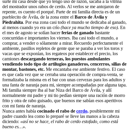
surte mi casa desde que yo tengo uso de razón, sacaba a la vitrina
del mostrador unos rabos de cerdo. Al verlos se me antojaron de
repente, os cuento el porqué. Parte de mi familia directa es de un
pueblecito de Ávila, de la zona entre el
Barco de Ávila y
Piedrahita
. Por esa zona casi todo el mundo se dedicaba al ganado,
al menos cuando yo era un crío
(hace ya mucho tiempo de eso).
En
el mes de agosto se solían hacer
ferias de ganado
bastante
concurridas e importantes los viernes. Iba casi todo el mundo, a
comprar, a vender o sólamente a mirar. Recuerdo perfectamente el
ambiente, pasillos repletos de gente que se paraba a ver los toros y
vacas que se exponían, los regateos por establecer el precio, los
camiones
descargando terneras, los puestos ambulantes
vendiendo todo tipo de artilugios ganaderos, cencerros, sillas de
montar, bastones, etc.
Me encantaba ese ambiente festivo. El caso
es que cada vez que se cerraba una operación de compra-venta, se
formalizaba la misma en el bar con unas cervezas para los adultos y
una fanta de naranja para mi, siempre acompañadas por alguna tapa.
Mi familia siempre iba al bar Niza del Barco de Ávila, y allí
normalmente mi padre y mi tio pedían siempre una ración de morro
frito y otra de rabo guisado, que buenos me sabían esos aperitivos
con mi fanta de naranja.
Nunca antes había
cocinado el rabo de
cerdo,
posiblemente mi
padre cuando lea como lo preparé se lleve las manos a la cabeza
diciendo:
«así no se hace, el rabo de cerdo estofado, como está
bueno es…».