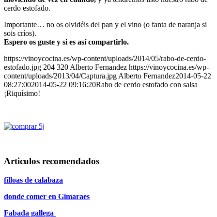
cerdo estofado.
Importante… no os olvidéis del pan y el vino (o fanta de naranja si
sois críos).
Espero os guste y si es así compartirlo.
https://vinoycocina.es/wp-content/uploads/2014/05/rabo-de-cerdo-
estofado.jpg
204
320
Alberto Fernandez
https://vinoycocina.es/wp-
content/uploads/2013/04/Captura.jpg
Alberto Fernandez
2014-05-22
08:27:00
2014-05-22 09:16:20
Rabo de cerdo estofado con salsa
¡Riquísimo!
Articulos recomendados
filloas de calabaza
donde comer en Gimaraes
Fabada gallega