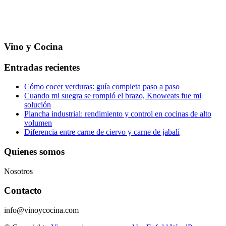
Vino y Cocina
Entradas recientes
Cómo cocer verduras: guía completa paso a paso
Cuando mi suegra se rompió el brazo, Knoweats fue mi
solución
Plancha industrial: rendimiento y control en cocinas de alto
volumen
Diferencia entre carne de ciervo y carne de jabalí
Quienes somos
Nosotros
Contacto
info@vinoycocina.com