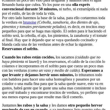
echamos un poco del vino para desglasar y salamos bien el agua
llenando hasta que cubra. Yo los puse en una
olla exprés
convencional durante 50 minutos,
ni turbo, ni extrarrápida ni nada
por el estilo, de las de toda la vida.
Por otro lado haremos la base de la salsa, para ello cortaremos toda
la verdura en
brunoise
(Cebolla, zanahoria, dos dientes de ajo,
pimentos y tomates previamente pelados)
, es decir, en trocitos muy
pequeños para que se haga mas rápido. El orden para ir haciendo el
sofrito será, la cebolla, el ajo, los pimientos, la zanahoria y el tomate
al final. Hay que ir dejando que se vaya quedando cocinado y
blanda cada una de las verduras antes de echar la siguiente.
Reservamos el sofrito.
Cuando los rabos están cocidos,
los sacamos
(cuidado que no
haya pimienta ni laurel)
y los reservamos, el caldo de la cocción lo
colamos e incorporamos en el sofrito para que cueza un poco mas
con las verduras
(como un vaso y medio de caldo).
Esperamos a
que levante y dejamos hervir unos minutos,
lo trituramos todo
con batidora para hacer una salsa homogénea y pasamos por un
colador o una malla fina para que la salsa quede suave, esto va en
gustos, habrá gente que le guste una salsa mas consistente o incluso
que esté trabado y encontrarse trocitos de verdura, yo prefiero que
sea menos espesa para que resulte mas fácil comerlo.
Juntamos
los rabos y la salsa
y les damos
otro pequeño hervor
moviendo de vez en cuando,
y ya tendremos listo nuestro rabo de