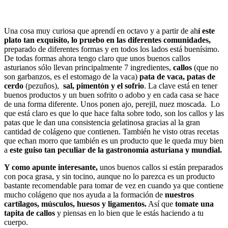
Una cosa muy curiosa que aprendí en octavo y a partir de ah
í este
plato tan exquisito, lo pruebo en las diferentes comunidades,
preparado de diferentes formas y en todos los lados está buenísimo.
De todas formas ahora tengo claro que unos buenos callos
asturianos sólo llevan principalmente 7 ingredientes,
callos
(que no
son garbanzos, es el estomago de la vaca)
pata de vaca,
patas de
cerdo
(pezuños),
sal,
pimentón y el sofrio
. La clave está en tener
buenos productos y un buen sofrito o adobo y en cada casa se hace
de una forma diferente. Unos ponen ajo, perejil, nuez moscada. Lo
que está claro es que lo que hace falta sobre todo, son los callos y las
patas que le dan una consistencia gelatinosa gracias al la gran
cantidad de colágeno que contienen. También he visto otras recetas
que echan morro que también es un producto que le queda muy bien
a
este guiso tan peculiar de la gastronomía asturiana y mundial.
Y como apunte interesante,
unos buenos callos si están preparados
con poca grasa, y sin tocino, aunque no lo parezca es un producto
bastante recomendable para tomar de vez en cuando ya que contiene
mucho colágeno que nos ayuda a la formación de
nuestros
cartílagos, músculos, huesos y ligamentos.
Así que
tomate una
tapita de callos
y piensas en lo bien que le estás haciendo a tu
cuerpo.