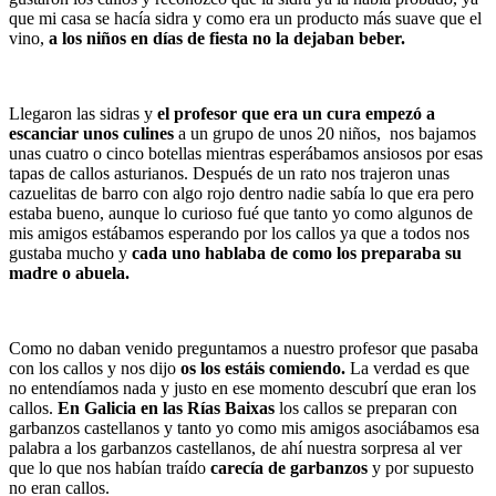
que mi casa se hacía sidra y como era un producto más suave que el
vino,
a los niños en días de fiesta no la dejaban beber.
Llegaron las sidras y
el profesor que era un cura empezó a
escanciar unos culines
a un grupo de unos 20 niños, nos bajamos
unas cuatro o cinco botellas mientras esperábamos ansiosos por esas
tapas de callos asturianos. Después de un rato nos trajeron unas
cazuelitas de barro con algo rojo dentro nadie sabía lo que era pero
estaba bueno, aunque lo curioso fué que tanto yo como algunos de
mis amigos estábamos esperando por los callos ya que a todos nos
gustaba mucho y
cada uno hablaba de como los preparaba su
madre o abuela.
Como no daban venido preguntamos a nuestro profesor que pasaba
con los callos y nos dijo
os los estáis comiendo.
La verdad es que
no entendíamos nada y justo en ese momento descubrí que eran los
callos.
En Galicia en las Rías Baixas
los callos se preparan con
garbanzos castellanos y tanto yo como mis amigos asociábamos esa
palabra a los garbanzos castellanos, de ahí nuestra sorpresa al ver
que lo que nos habían traído
carecía de garbanzos
y por supuesto
no eran callos.