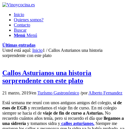
Inicio
Quienes somos?
Contacto
Buscar
Menú
Menú
Últimas entradas
Usted está aquí:
Inicio
1
/
Callos Asturianos una historia
sorprendente con este plato
Callos Asturianos una historia
sorprendente con este plato
21 marzo, 2019
/
en
Turísmo Gastronómico
/
por
Alberto Fernandez
Está semana me reuní con unos antiguos amigos del colegio,
sí de
esos de EGB
y recordamos el viaje fin de curso. En mi colegio
siempre se hacia el de
viaje de fin de curso a Asturias.
No
recuerdo cuántos años tenía, pero si recuerdo el día que
llegamos a
una sidrería
y tomamos sidra y
callos asturianos.
Siempre me
gustaron los callos y reconozco que la sidra ya la había probado, ya