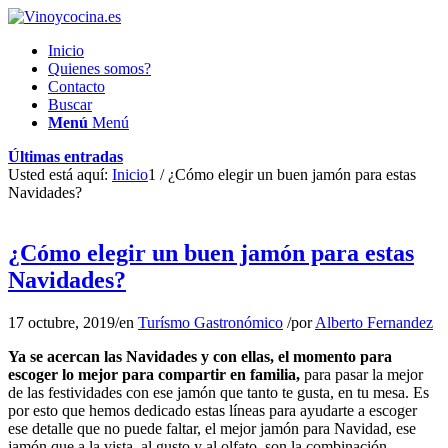
Inicio
Quienes somos?
Contacto
Buscar
Menú
Menú
Últimas entradas
Usted está aquí:
Inicio
1
/
¿Cómo elegir un buen jamón para estas
Navidades?
¿Cómo elegir un buen jamón para estas
Navidades?
17 octubre, 2019
/
en
Turísmo Gastronómico
/
por
Alberto Fernandez
Ya se acercan las Navidades y con ellas, el momento para
escoger lo mejor para compartir en familia,
para pasar la mejor
de las festividades con ese jamón que tanto te gusta, en tu mesa. Es
por esto que hemos dedicado estas líneas para ayudarte a escoger
ese detalle que no puede faltar, el mejor jamón para Navidad, ese
jamón que a la vista, al gusto y al olfato, son la combinación