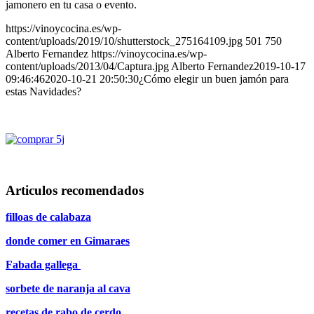
jamonero en tu casa o evento.
https://vinoycocina.es/wp-
content/uploads/2019/10/shutterstock_275164109.jpg
501
750
Alberto Fernandez
https://vinoycocina.es/wp-
content/uploads/2013/04/Captura.jpg
Alberto Fernandez
2019-10-17
09:46:46
2020-10-21 20:50:30
¿Cómo elegir un buen jamón para
estas Navidades?
Articulos recomendados
filloas de calabaza
donde comer en Gimaraes
Fabada gallega
sorbete de naranja al cava
recetas de rabo de cerdo