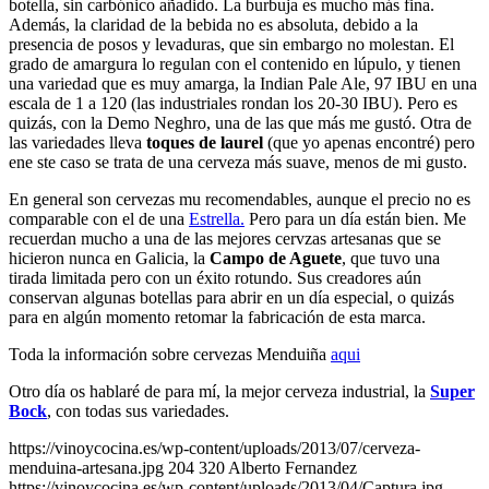
botella, sin carbónico añadido. La burbuja es mucho más fina.
Además, la claridad de la bebida no es absoluta, debido a la
presencia de posos y levaduras, que sin embargo no molestan. El
grado de amargura lo regulan con el contenido en lúpulo, y tienen
una variedad que es muy amarga, la Indian Pale Ale, 97 IBU en una
escala de 1 a 120 (las industriales rondan los 20-30 IBU). Pero es
quizás, con la Demo Neghro, una de las que más me gustó. Otra de
las variedades lleva
toques de laurel
(que yo apenas encontré) pero
ene ste caso se trata de una cerveza más suave, menos de mi gusto.
En general son cervezas mu recomendables, aunque el precio no es
comparable con el de una
Estrella.
Pero para un día están bien. Me
recuerdan mucho a una de las mejores cervzas artesanas que se
hicieron nunca en Galicia, la
Campo de Aguete
, que tuvo una
tirada limitada pero con un éxito rotundo. Sus creadores aún
conservan algunas botellas para abrir en un día especial, o quizás
para en algún momento retomar la fabricación de esta marca.
Toda la información sobre cervezas Menduiña
aqui
Otro día os hablaré de para mí, la mejor cerveza industrial, la
Super
Bock
, con todas sus variedades.
https://vinoycocina.es/wp-content/uploads/2013/07/cerveza-
menduina-artesana.jpg
204
320
Alberto Fernandez
https://vinoycocina.es/wp-content/uploads/2013/04/Captura.jpg