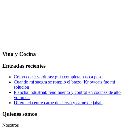
Vino y Cocina
Entradas recientes
Cómo cocer verduras: guía completa paso a paso
Cuando mi suegra se rompió el brazo, Knoweats fue mi
solución
Plancha industrial: rendimiento y control en cocinas de alto
volumen
Diferencia entre carne de ciervo y carne de jabalí
Quienes somos
Nosotros