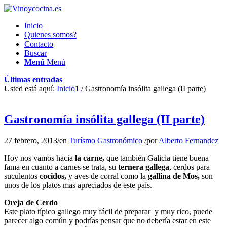
Inicio
Quienes somos?
Contacto
Buscar
Menú
Menú
Últimas entradas
Usted está aquí:
Inicio
1
/
Gastronomía insólita gallega (II parte)
Gastronomía insólita gallega (II parte)
27 febrero, 2013
/
en
Turísmo Gastronómico
/
por
Alberto Fernandez
Hoy nos vamos hacia
la carne,
que también Galicia tiene buena
fama en cuanto a carnes se trata, su
ternera gallega
, cerdos para
suculentos
cocidos,
y aves de corral como la
gallina de Mos,
son
unos de los platos mas apreciados de este país.
Oreja de Cerdo
Este plato típico gallego muy fácil de preparar y muy rico, puede
parecer algo común y podrías pensar que no debería estar en este