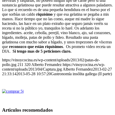
hervirlas y rasparlas, no poseen ningún tipo de carne pero si una
sustancia gelatinosa que puede resultar atractiva a algunos paladares.
Lo que si recuerdo es de una pequeña hendidura en el hueso por el
que sorbías un caldo
riquísimo
y que esa gelatina se pegaba a mis
manos. Hace tiempo que no las como, auque mi madre lo sigue
haciendo, las hace en un plato extraño que seguro jamás veréis su
receta si no la público yo, tranquilos lo haré. Os adelanto los
ingredientes. aceite, cebolla, perejil, vino blanco, ajo, sal corazones,
hígado, molleja, patas de pollo y fideo. Resultado una pasta
gelatinosa con mucho sabor a hígado, y unos tropezones de vísceras
que
reconozco que están riquísimos
. Os prometo video receta un
DIA.
Si tengo mas de 5 peticiones claro.
https://vinoycocina.es/wp-content/uploads/2013/02/patas-de-
pollo.jpg
211
320
Alberto Fernandez
https://vinoycocina.es/wp-
content/uploads/2013/04/Captura.jpg
Alberto Fernandez
2013-02-27
21:33:14
2013-05-28 10:57:20
Gastronomía insólita gallega (II parte)
Articulos recomendados