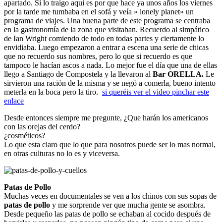
apartado. Si lo traigo aquí es por que hace ya unos años los viernes
por la tarde me tumbaba en el sofá y veía » lonely planet» un
programa de viajes. Una buena parte de este programa se centraba
en la gastronomía de la zona que visitaban. Recuerdo al simpático
de Ian Wright comiendo de todo en todas partes y ciertamente lo
envidiaba. Luego empezaron a entrar a escena una serie de chicas
que no recuerdo sus nombres, pero lo que si recuerdo es que
tampoco le hacían ascos a nada. Lo mejor fue el día que una de ellas
llego a Santiago de Compostela y la llevaron al
Bar ORELLA.
Le
sirvieron una ración de la misma y se negó a comerla, bueno intento
meterla en la boca pero la tiro.
si queréis ver el video pinchar este
enlace
Desde entonces siempre me pregunte, ¿Que harán los americanos
con las orejas del cerdo?
¿cosméticos?
Lo que esta claro que lo que para nosotros puede ser lo mas normal,
en otras culturas no lo es y viceversa.
Patas de Pollo
Muchas veces en documentales se ven a los chinos con sus sopas de
patas de pollo
y me sorprende ver que mucha gente se asombra.
Desde pequeño las patas de pollo se echaban al cocido después de