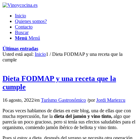
Inicio
Quienes somos?
Contacto
Buscar
Menú
Menú
Últimas entradas
Usted está aquí:
Inicio
1
/
Dieta FODMAP y una receta que la
cumple
Dieta FODMAP y una receta que la
cumple
16 agosto, 2022
/
en
Turísmo Gastronómico
/
por
Jordi Mariezcu
Pocas veces hablamos de dietas en este blog, una de ellas que con
mucha repercusión, fue la
dieta del jamón y vino tinto,
algo que
parecía un poco gracioso, pero si tenía sus efectos saludables para el
organismo, comiendo jamón ibérico de bellota y vino tinto.
Pues si estoy a dieta, después del verano se necesita otra operación