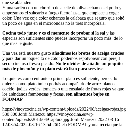
que se ablanden.
Y una sartén con un chorrito de aceite de oliva echamos el pollo y
empezamos el saltearlo a fuego fuerte hasta que empiece a coger
color. Una vez coja color echamos la calabaza que seguro que soltó
un poco de agua en el microondas no la tires incorpórala.
Cocina todo junto y es el momento de probar si la sal
y las
especias son suficientes sino puedes incorporar un poco más, de lo
que más te guste.
Una vez está nuestro gusto
añadimos los brotes de acelga crudos
y para dar un toquecito de color podemos espolvorear con perejil
seco o incluso fresco picado.
No te olvides de añadir un poquito
más de pimentón y tu plato estará listo para servirse.
Lo quieres como entrante o primer plato es suficiente, pero si lo
quieres como plato único podrás acompañarlo de arroz blanco
cocido, judías verdes, tomates o una ensalada de frutas rojas ya que
los arándanos frambuesas y fresas,
son alimentos bajos en
FODMAP
https://vinoycocina.es/wp-content/uploads/2022/08/acelgas-rojas.jpg
530
800
Jordi Mariezcu
https://vinoycocina.es/wp-
content/uploads/2013/04/Captura.jpg
Jordi Mariezcu
2022-08-16
12:03:54
2022-08-16 13:54:26
Dieta FODMAP y una receta que la