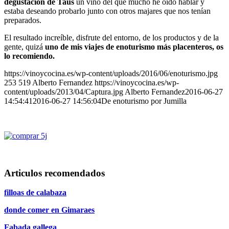
degustación de Taus
un vino del que mucho he oído hablar y
estaba deseando probarlo junto con otros majares que nos tenían
preparados.
El resultado increíble, disfrute del entorno, de los productos y de la
gente, quizá
uno de mis viajes de enoturismo más placenteros, os
lo recomiendo.
https://vinoycocina.es/wp-content/uploads/2016/06/enoturismo.jpg
253
519
Alberto Fernandez
https://vinoycocina.es/wp-
content/uploads/2013/04/Captura.jpg
Alberto Fernandez
2016-06-27
14:54:41
2016-06-27 14:56:04
De enoturismo por Jumilla
Articulos recomendados
filloas de calabaza
donde comer en Gimaraes
Fabada gallega