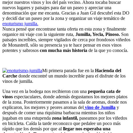
mejor nuestros vinos y los del país vecino. Ahora tocaba buscar
nuevos lugares y paisajes para dar un paseo y apreciar una
denominación que me encanta. Gracias a Juan Gil descubrí esta DO
y decidí dar un paseo por la zona y organizar un viaje temático de
enoturismo jumilla.
Nunca pensé que encontrase tanta oferta en esta zona y finalmente
organice mi viaje con la siguiente ruta,
Jumilla, Yecla, Pinoso.
Son
paisajes increíbles, siempre vigilados de cerca por frondosos viñedos
de Monastrell, sólo su presencia ya te hace pensar en esos vinos
potentes y sabrosos
con mucha más historia
de la que yo conocía.
Mi primera parada fue en la
Hacienda del
Carche
donde encontré un mundo increible para el disfrute de los
vinos de jumilla.
Una vez en la bodega nos recibieron con una
pequeña cata de
vinos
espectaculares, donde además degustamos los mejores platos
de la zona. Posteriormente pasamos a la sala de aromas, donde nos
explicaron, los mejores y peores aromas del
vino de Jumilla
y
después de comer una riquísima barbacoa mientras los niños
jugaban en una estupenda
zona infantil,
paseamos por los viñedos
en bicicleta. Caída la tarde reconozco que pedalee un poco más
rápido que los demás por que al
llegar nos esperaba una