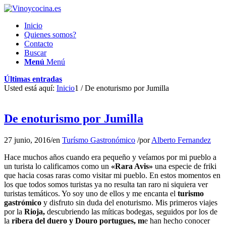
Inicio
Quienes somos?
Contacto
Buscar
Menú
Menú
Últimas entradas
Usted está aquí:
Inicio
1
/
De enoturismo por Jumilla
De enoturismo por Jumilla
27 junio, 2016
/
en
Turísmo Gastronómico
/
por
Alberto Fernandez
Hace muchos años cuando era pequeño y veíamos por mi pueblo a
un turista lo calificamos como un
«Rara Avis»
una especie de friki
que hacia cosas raras como visitar mi pueblo. En estos momentos en
los que todos somos turistas ya no resulta tan raro ni siquiera ver
turistas temáticos. Yo soy uno de ellos y me encanta el
turismo
gastrómico
y disfruto sin duda del enoturismo. Mis primeros viajes
por la
Rioja,
descubriendo las míticas bodegas, seguidos por los de
la
ribera del duero y Douro portugues, m
e han hecho conocer