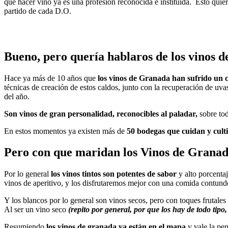
que hacer vino ya es una profesión reconocida e instituida. Esto quie
partido de cada D.O.
Bueno, pero quería hablaros de los vinos d
Hace ya más de 10 años que
los vinos de Granada han sufrido un 
técnicas de creación de estos caldos, junto con la recuperación de u
del año.
Son vinos de gran personalidad, reconocibles al paladar,
sobre tod
En estos momentos ya existen más de
50 bodegas que cuidan y culti
Pero con que maridan los Vinos de Granad
Por lo general
los vinos tintos son potentes de sabor
y alto porcentaj
vinos de aperitivo, y los disfrutaremos mejor con una comida contund
Y los blancos por lo general son vinos secos, pero con toques frutal
Al ser un vino seco
(repito por general, por que los hay de todo tipo,
Resumiendo
los vinos de granada ya están en el mapa
y vale la pe