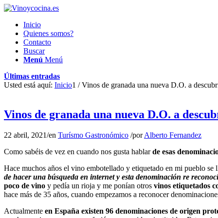
Inicio
Quienes somos?
Contacto
Buscar
Menú
Menú
Últimas entradas
Usted está aquí:
Inicio
1
/
Vinos de granada una nueva D.O. a descubr
Vinos de granada una nueva D.O. a descub
22 abril, 2021
/
en
Turísmo Gastronómico
/
por
Alberto Fernandez
Como sabéis de vez en cuando nos gusta hablar
de esas denominacio
Hace muchos años el vino embotellado y etiquetado en mi pueblo se ll
de hacer una búsqueda en internet y esta denominación re reconoci
poco de vino
y pedía un rioja y me ponían otros
vinos etiquetados co
hace más de 35 años, cuando empezamos a reconocer denominacione
Actualmente
en España existen 96 denominaciones de origen prot