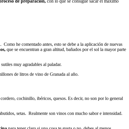
proceso de preparación,
con lo que se consigue sacar el máximo
d. Como he comentado antes, esto se debe a la aplicación de nuevas
dos,
que se encuentran a gran altitud, bañados por el sol la mayor parte
 sutiles muy agradables al paladar.
llones de litros de vino de Granada al año.
ordero, cochinillo, ibéricos, quesos. Es decir, no son por lo general
embutidos, setas. Realmente son vinos con mucho sabor e intensidad.
cina
para tener claro si una cosa te gusta o no, debes al menos