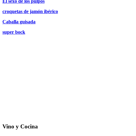
El sexo de los pulpos
croquetas de jamón ibérico
Caballa guisada
super bock
Vino y Cocina