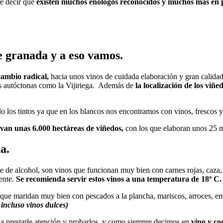
re decir que
existen muchos enólogos reconocidos y muchos más en 
e granada y a eso vamos.
cambio radical,
hacia unos vinos de cuidada elaboración y gran calida
vas autóctonas como la Vijiriega. Además de
la localización de los viñe
o los tintos ya que en los blancos nos encontramos con vinos, frescos y
van unas 6.000 hectáreas de viñedos,
con los que elaboran unos 25 mi
a.
e de alcohol, son vinos que funcionan muy bien con carnes rojas, caza, c
ente.
Se recomienda servir estos vinos a una temperatura de 18º C.
es que maridan muy bien con pescados a la plancha, mariscos, arroces, 
 incluso vinos dulces)
na prestarle atención y probarlos, y como siempre decimos en
vino y co