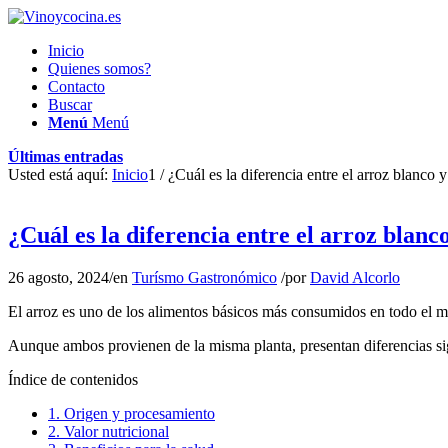
Inicio
Quienes somos?
Contacto
Buscar
Menú
Menú
Últimas entradas
Usted está aquí:
Inicio
1
/
¿Cuál es la diferencia entre el arroz blanco y
¿Cuál es la diferencia entre el arroz blanco
26 agosto, 2024
/
en
Turísmo Gastronómico
/
por
David Alcorlo
El arroz es uno de los alimentos básicos más consumidos en todo el mu
Aunque ambos provienen de la misma planta, presentan diferencias sign
Índice de contenidos
1.
Origen y procesamiento
2.
Valor nutricional